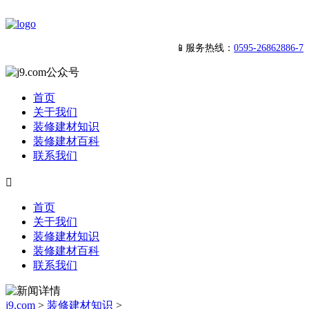
📱服务热线：
0595-26862886-7
首页
关于我们
装修建材知识
装修建材百科
联系我们

首页
关于我们
装修建材知识
装修建材百科
联系我们
j9.com
>
装修建材知识
>